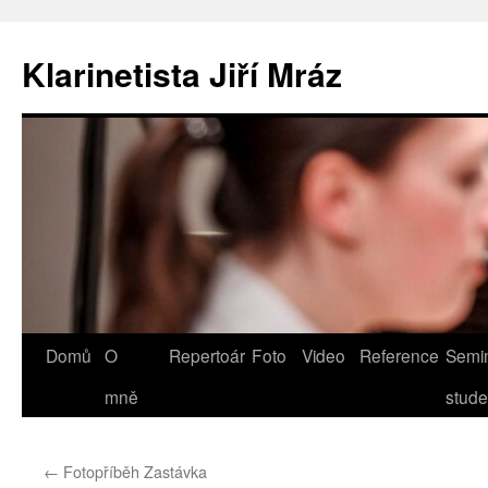
Klarinetista Jiří Mráz
Přejít
Domů
O
Repertoár
Foto
Video
Reference
Semin
k
mně
stude
obsahu
←
Fotopříběh Zastávka
webu